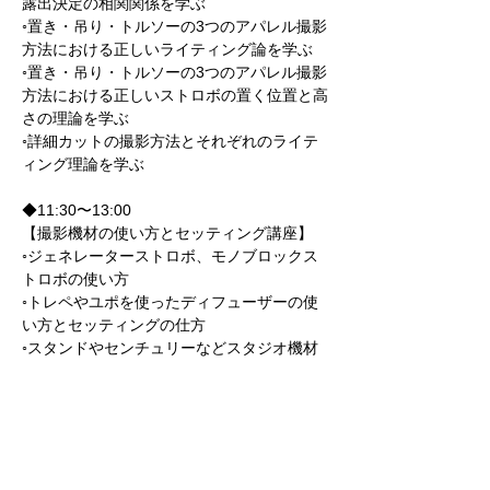
露出決定の相関関係を学ぶ
◦置き・吊り・トルソーの3つのアパレル撮影
方法における正しいライティング論を学ぶ
◦置き・吊り・トルソーの3つのアパレル撮影
方法における正しいストロボの置く位置と高
さの理論を学ぶ
◦詳細カットの撮影方法とそれぞれのライテ
ィング理論を学ぶ​​
◆11:30〜13:00
【撮影機材の使い方とセッティング講座】
◦ジェネレーターストロボ、モノブロックス
トロボの使い方
◦トレペやユポを使ったディフューザーの使
い方とセッティングの仕方
◦スタンドやセンチュリーなどスタジオ機材
の名称と使い方
◦露出の取り方と露出バランスを学ぶ
◦アパレル商品撮影における絞りの考え方
◦その他のスタジオ撮影機材の名称と使い方
<お昼30分挟む>