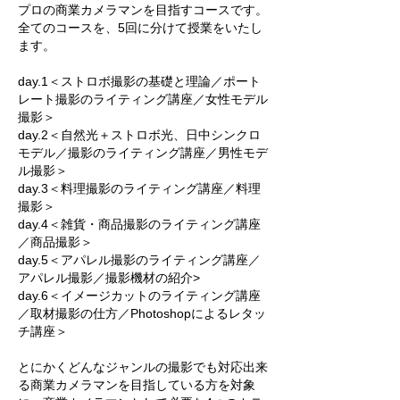
プロの商業カメラマンを目指すコースです。
全てのコースを、5回に分けて授業をいたし
ます。
day.1＜ストロボ撮影の基礎と理論／ポート
レート撮影のライティング講座／女性モデル
撮影
＞
day.2＜
自然光＋ストロボ光、日中シンクロ
モデル
／
撮影のライティング講座／男性モデ
ル撮影
＞
day.3＜
料理撮影のライティング講座／料理
撮影＞
day.4＜雑貨・商品撮影のライティング講座
／商品撮影＞
day.5＜アパレル撮影のライティング講座／
アパレル撮影／撮影機材の紹介>
day.6＜イメージカットのライティング講座
／取材撮影の仕方／Photoshopによるレタッ
チ講座＞
​とにかくどんなジャンルの撮影でも対応出来
る商業カメラマンを目指している方を対象