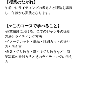
【授業のながれ】
午前中にライティングの考え方と理論を講義
し、午後から実践となります。
【✨このコースで学べること】
◦商業撮影における、全てのジャンルの撮影
方法とライティング方法
◦イメージカット・単品・詳細カットの撮り
方と考え方
◦角版・切り抜き・影イキ切り抜きなど、商
業写真の撮影方法とそのライティングの考え
方
【⚠️このコースでは学べないこと】
◦商業撮影に必要なことはほとんど教えられ
ると思いますが、撮影物や撮影内容によって
は特殊な撮影方法やライティング方法が必要
なものもありますので、そういった特殊な撮
影はこの授業内容には含まれておりません
が、そういった案件（商品）などが出てきた