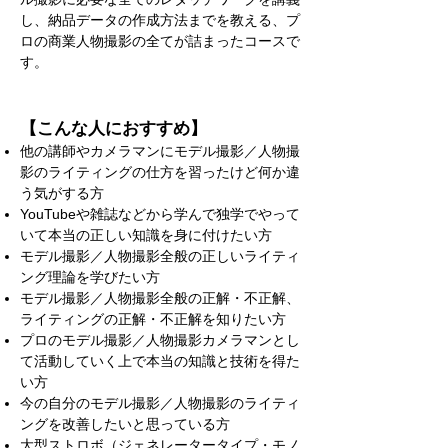
し、納品データの作成方法までを教える、プ
ロの商業人物撮影の全てが詰まったコースで
す。
【こんな人におすすめ】
他の講師やカメラマンにモデル撮影／人物撮
影のライティングの仕方を習ったけど何か違
う気がする方
YouTubeや雑誌などから学んで独学でやって
いて本当の正しい知識を身に付けたい方
モデル撮影／人物撮影全般の正しいライティ
ング理論を学びたい方
モデル撮影／人物撮影全般の正解・不正解、
ライティングの正解・不正解を知りたい方
プロのモデル撮影／人物撮影カメラマンとし
て活動していく上で本当の知識と技術を得た
い方
今の自分のモデル撮影／人物撮影のライティ
ングを改善したいと思っている方
大型ストロボ（ジェネレータータイプ・モノ