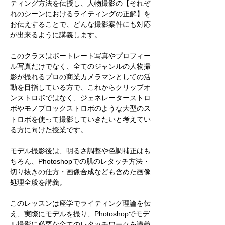
ティング方法を伝授し、人物撮影の【それぞ
れのシーンにおけるライティングの正解】を
お伝えすることで、どんな撮影案件にも対応
が出来るように講義します。​
このクラスはポートレート写真やプロフィー
ル写真だけでなく、全てのジャンルの人物撮
影が撮れるプロの商業カメラマンとしての活
動を目指している方で、
これからクリップオ
ンストロボではなく、ジェネレーターストロ
ボやモノブロックストロボのような大型のス
トロボを使って撮影していきたいと考えてい
る方に向けた授業です。
モデル撮影後は、明るさ調整や色調補正はも
ちろん、Photoshopでの肌のレタッチ方法・
切り抜きの仕方・画像合成なども含めた画像
処理全般を講義。
このレッスンは座学でライティング理論を伝
え、実際にモデルを撮り、Photoshopでモデ
ル撮影に必要な全てのレタッチワークを講義