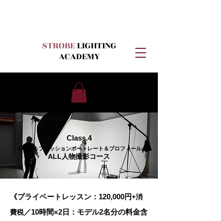
STROBE
LIGHTING
ACADEMY
Class.4
モデル＆ファッション​ポートレート＆プロフィール
ALL人物撮影コース
《プライベートレッスン：120,000円
+消
／10
時間×2日
：
モデル2名分の料金含
費税