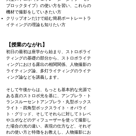
ブロックタイプ）の使い方を習い、これらの
機材で撮影をしていきたい方
クリップオンだけで組む簡易ポートレートラ
イティングの理論も知りたい方
【授業のながれ】
初日の最初は座学から始まり、ストロボライ
ティングの基礎の部分から、ストロボライテ
ィングにおける露出の相関関係、人物撮影の
ライティング論、多灯ライティングのライテ
ィング論などを講義します。
​そして午後からは、もっとも基本的な光源で
ある
直のストロボ光を基に
、アンブレラ・ト
ランスルーセントアンブレラ・丸型ボックス
ライト・四角型ボックスライト・オパライ
ト・グリッド、そしてそれらに対してトレペ
やユポなどのディフューザーを使って撮影し
た場合の光の違い、表現の仕方など、それぞ
れの使い方と特徴をお教えし、人物撮影にお