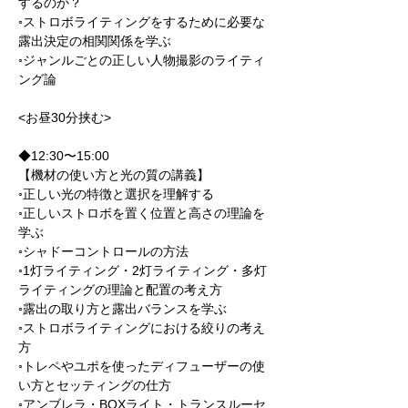
するのか？
◦ストロボライティングをするために必要な
露出決定の相関関係を学ぶ
◦ジャンルごとの正しい人物撮影のライティ
ング論
<お昼30分挟む>
◆12:30〜15:00
【機材の使い方と光の質の講義】
◦正しい光の特徴と選択を理解する
◦正しいストロボを置く位置と高さの理論を
学ぶ
◦シャドーコントロールの方法
◦1灯ライティング・2灯ライティング・多灯
ライティングの理論と配置の考え方
◦露出の取り方と露出バランスを学ぶ
◦ストロボライティングにおける絞りの考え
方
◦トレペやユポを使ったディフューザーの使
い方とセッティングの仕方
◦アンブレラ・BOXライト・トランスルーセ